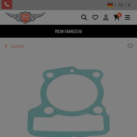
| DE | €
0
MEIN FAHRZEUG
Zurück