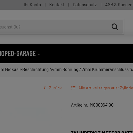
Ihr Konto
|
Kontakt
|
Datenschutz
|
AGB & Kunden
 MOPED-GARAGE
Nickasil-Beschichtung 44mm Bohrung 32mm Krümmeranschluss für Kreidler F
Zurück
Alle Artikel zeigen aus: Zylind
Artikelnr.:MG00064190