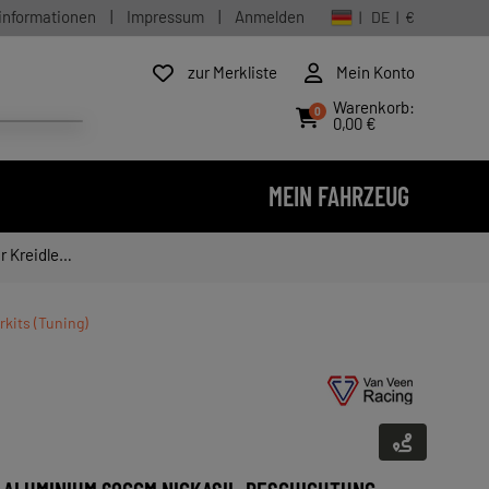
informationen
|
Impressum
|
Anmelden
| DE | €
zur Merkliste
Mein Konto
Warenkorb:
0
0,00 €
MEIN FAHRZEUG
lorett RS
erkits (Tuning)