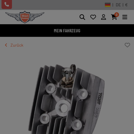
| DE | €
0
MEIN FAHRZEUG
Zurück