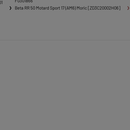
F0301866
01
Beta RR 50 Motard Sport 17 (AM6) Moric [ZD3C20002H06]