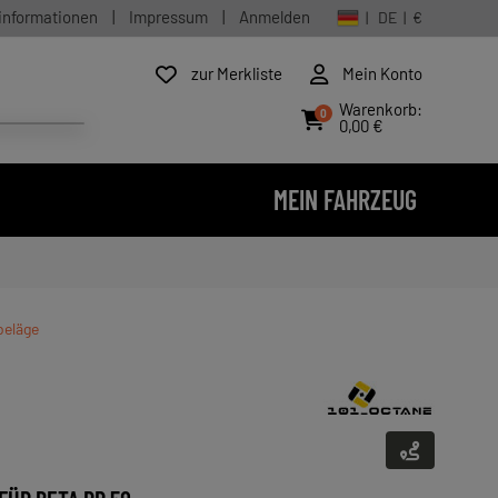
informationen
|
Impressum
|
Anmelden
| DE | €
zur Merkliste
Mein Konto
Warenkorb:
0
0,00 €
MEIN FAHRZEUG
beläge