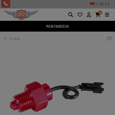
| DE | €
0
MEIN FAHRZEUG
Zurück