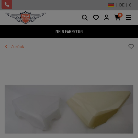
| DE | €
0
MEIN FAHRZEUG
Zurück