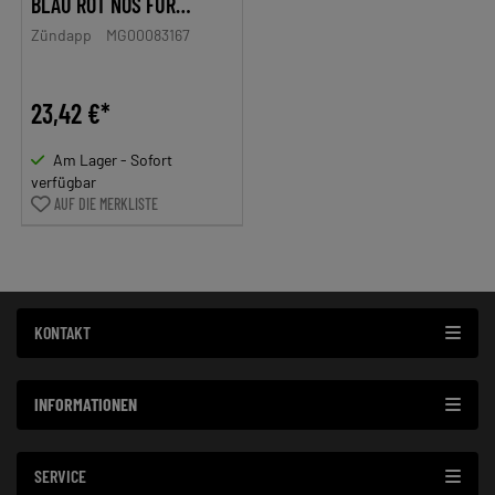
BLAU ROT NOS FÜR
ZÜNDAPP HAI 50 MOPED
Zündapp
MG00083167
23,42 €*
Am Lager - Sofort
verfügbar
AUF DIE MERKLISTE
KONTAKT
INFORMATIONEN
SERVICE