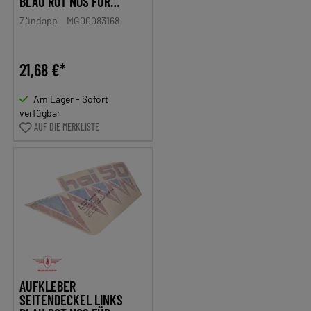
BLAU ROT NOS FÜR
ZÜNDAPP HAI 50 MOPED
Zündapp
MG00083168
21,68 €*
Am Lager - Sofort
verfügbar
AUF DIE MERKLISTE
AUFKLEBER
SEITENDECKEL LINKS